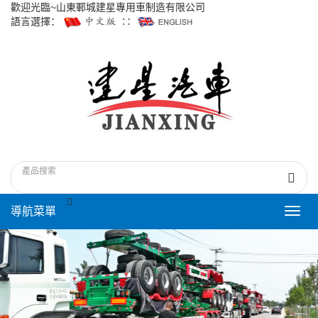
歡迎光臨~山東鄆城建星專用車制造有限公司
語言選擇：
∷
導航菜單
Toggl
navig