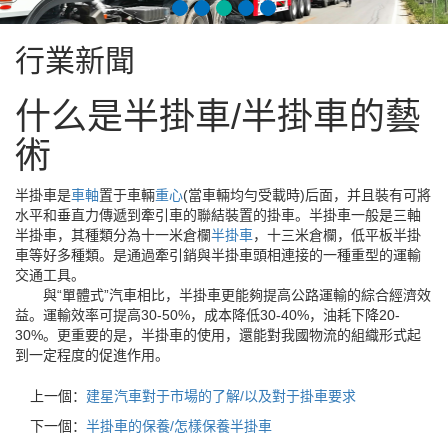
行業新聞
什么是半掛車/半掛車的藝
術
半掛車是
車軸
置于車輛
重心
(當車輛均勻受載時)后面，并且裝有可將
水平和垂直力傳遞到牽引車的聯結裝置的掛車。半掛車一般是三軸
半掛車，其種類分為十一米倉欄
半掛車
，十三米倉欄，低平板半掛
車等好多種類。是通過牽引銷與半掛車頭相連接的一種重型的運輸
交通工具。
與“單體式”汽車相比，半掛車更能夠提高公路運輸的綜合經濟效
益。運輸效率可提高30-50%，成本降低30-40%，油耗下降20-
30%。更重要的是，半掛車的使用，還能對我國物流的組織形式起
到一定程度的促進作用。
上一個：
建星汽車對于市場的了解/以及對于掛車要求
下一個：
半掛車的保養/怎樣保養半掛車