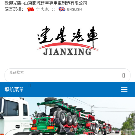
歡迎光臨~山東鄆城建星專用車制造有限公司
語言選擇：
∷
導航菜單
Toggl
navig