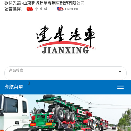
歡迎光臨~山東鄆城建星專用車制造有限公司
語言選擇：
∷
導航菜單
Toggl
navig