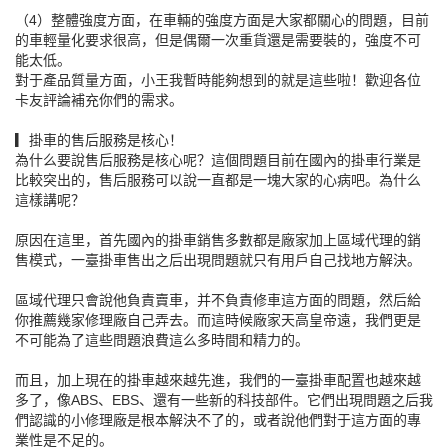
（4）整體強度方面，在車輛的強度方面是大家都關心的問題，目前
的車輕量化要求很高，但是偶爾一次重貨還是需要裝的，強度不可
能太低。
對于產品質量方面，小王我暫時能夠想到的就是這些啦！歡迎各位
卡友評論補充你們的需求。
▎掛車的售后服務是核心！
為什么要說售后服務是核心呢？這個問題目前在國內的掛車行業是
比較突出的，售后服務可以說一直都是一塊大家的心病吧。為什么
這樣講呢？
原因在這里，首先國內的掛車銷售多數都是廠家加上區域代理的銷
售模式，一臺掛車售出之后出現問題就只有用戶自己找地方解決。
區域代理只會說他負責賣車，并不負責修車這方面的問題，然后給
你推薦幾家修理廠自己弄去。而這時候廠家天高皇帝遠，我們更是
不可能為了這些問題浪費這么多時間和精力的。
而且，加上現在的掛車越來越先進，我們的一臺掛車配置也越來越
多了，像ABS、EBS、還有一些新的科技部件。它們出現問題之后我
們認識的小修理廠是根本解決不了的，或者說他們對于這方面的專
業性是不足的。