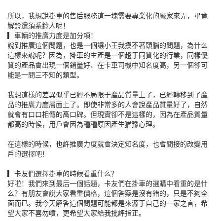
所以，我想說掛車的售后服務這一塊需要專業化的廠家來弄，畢竟
解鈴還須系鈴人呢！
▎車輛的推廣力度是加分項！
說到推廣這個問題，也是一個讓小王我摸不著頭腦的問題，為什么
這樣來說呢？因為，掛車的生產是一個趨于同質化的行業，同樣優
質的產品會出現一個銷量好、在卡車司機中知名度高，另一個卻可
能是一問三不知的類型。
我想這樣的差異似乎已經不局限于產品質量上了，已經轉移到了產
品的推廣力度層面上了。即使非常多的人會說產品質量好了，自然
就會有口口相傳的高口碑。但現實卻不是這樣的，因為在產品質量
都高的時候，用戶會因為種種原因產生猶豫心理。
在這樣的時候，也許推廣力度就會決定知名度，也會間接的改變用
戶的選擇吧！
▎卡友們選擇掛車的時候看重什么？
好啦！我們來到最后一個話題，卡友們在掛車的選購中看重的是什
么？有朋友會說大家看重價格，這個答案是沒有錯的，只是不夠全
面而已。我今天解答這個問題可能都是來源于自己的一家之言，希
望大家不喜勿噴，更希望大家給我批評指正。