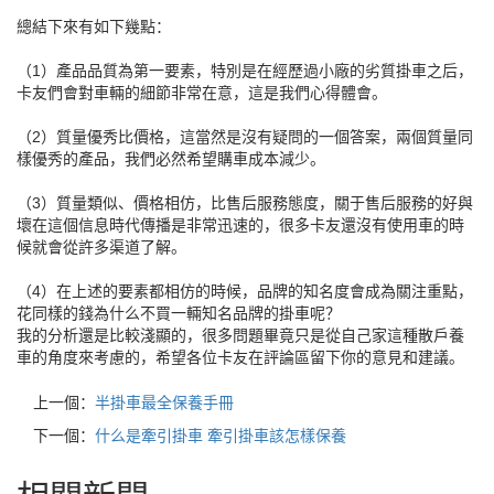
總結下來有如下幾點：
（1）產品品質為第一要素，特別是在經歷過小廠的劣質掛車之后，
卡友們會對車輛的細節非常在意，這是我們心得體會。
（2）質量優秀比價格，這當然是沒有疑問的一個答案，兩個質量同
樣優秀的產品，我們必然希望購車成本減少。
（3）質量類似、價格相仿，比售后服務態度，關于售后服務的好與
壞在這個信息時代傳播是非常迅速的，很多卡友還沒有使用車的時
候就會從許多渠道了解。
（4）在上述的要素都相仿的時候，品牌的知名度會成為關注重點，
花同樣的錢為什么不買一輛知名品牌的掛車呢？
我的分析還是比較淺顯的，很多問題畢竟只是從自己家這種散戶養
車的角度來考慮的，希望各位卡友在評論區留下你的意見和建議。
上一個：
半掛車最全保養手冊
下一個：
什么是牽引掛車 牽引掛車該怎樣保養